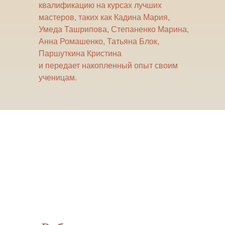
квалификацию на курсах лучших
мастеров, таких как Кадина Мария,
Умеда Ташрипова, Степаненко Марина,
Анна Ромашенко, Татьяна Блок,
Паршуткина Кристина
и передает накопленный опыт своим
ученицам.